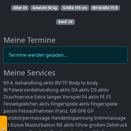
Alter
34
Gewicht
50 kg
Größe
155 cm
BH-Größe
75 B
Konf.
34
Meine Termine
Termine werden geladen...
Meine Services
69
A. behandlung aktiv
BV/TF
Body to body
Br*stwarzenbehandlung aktiv
DA aktiv
DS aktiv
Duschservice
Extra langes Vorspiel
FA aktiv
FE
FS
Fesselspielchen aktiv
Fingerspiele aktiv
Fingerspiele
passiv
Fotoaufnahmen
Franz.
GB
GF6
GV
Ganzkörpermassage
Handentspannung
Intimmassage
KB
Küsse
Masturbation
NS aktiv
Ohne großen Zeitdruck