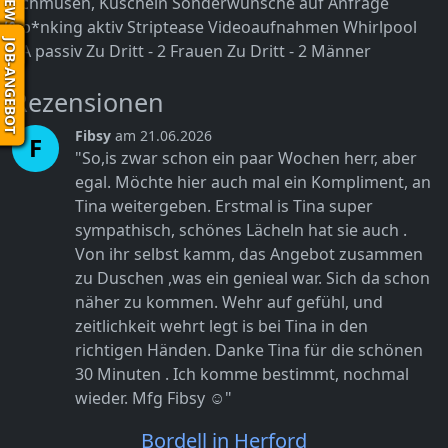
NEWS
Schmusen, Kuscheln
Sonderwünsche auf Anfrage
Sp*nking aktiv
Striptease
Videoaufnahmen
Whirlpool
JOB-ANGEBOT
ZA passiv
Zu Dritt - 2 Frauen
Zu Dritt - 2 Männer
Rezensionen
Fibsy
am 21.06.2026
F
"So,is zwar schon ein paar Wochen herr, aber
egal. Möchte hier auch mal ein Kompliment, an
Tina weitergeben. Erstmal is Tina super
sympathisch, schönes Lächeln hat sie auch .
Von ihr selbst kamm, das Angebot zusammen
zu Duschen ,was ein genieal war. Sich da schon
näher zu kommen. Wehr auf gefühl, und
zeitlichkeit wehrt legt is bei Tina in den
richtigen Händen. Danke Tina für die schönen
30 Minuten . Ich komme bestimmt, nochmal
wieder. Mfg Fibsy ☺️"
Bordell in Herford