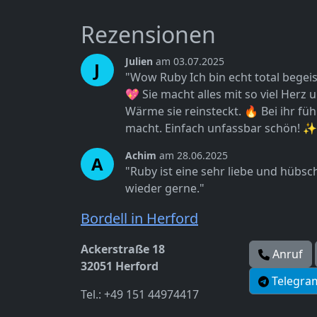
Rezensionen
Julien
am 03.07.2025
J
"Wow Ruby Ich bin echt total begeiste
💖 Sie macht alles mit so viel Herz 
Wärme sie reinsteckt. 🔥 Bei ihr füh
macht. Einfach unfassbar schön! ✨
Achim
am 28.06.2025
A
"Ruby ist eine sehr liebe und hübsch
wieder gerne."
Bordell in Herford
Ackerstraße 18
Anruf
32051 Herford
Telegra
Tel.: +49 151 44974417