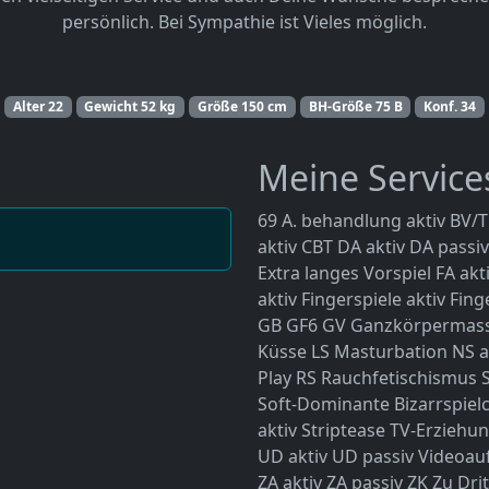
persönlich. Bei Sympathie ist Vieles möglich.
Alter
22
Gewicht
52 kg
Größe
150 cm
BH-Größe
75 B
Konf.
34
Meine Service
69
A. behandlung aktiv
BV/T
aktiv
CBT
DA aktiv
DA passiv
Extra langes Vorspiel
FA akt
aktiv
Fingerspiele aktiv
Fing
GB
GF6
GV
Ganzkörpermas
Küsse
LS
Masturbation
NS a
Play
RS
Rauchfetischismus
Soft-Dominante Bizarrspiel
aktiv
Striptease
TV-Erziehun
UD aktiv
UD passiv
Videoa
ZA aktiv
ZA passiv
ZK
Zu Drit