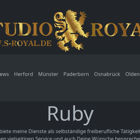
ews
Herford
Münster
Paderborn
Osnabrück
Olden
Ruby
biete meine Dienste als selbständige freiberufliche Tätigkei
en vielseitigen Service und auch Deine Wünsche bespreche