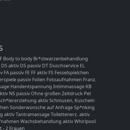
s
F
Body to body
Br*stwarzenbehandlung
DS aktiv
DS passiv
DT
Duschservice
EL
iv
FA passiv
FE
FF aktiv
FS
Fesselspielchen
erspiele passiv
Folien
Fotoaufnahmen
Franz.
sage
Handentspannung
Intimmassage
KB
ktiv
NS passiv
Ohne großen Zeitdruck
Pet
Sch*lererziehung aktiv
Schmusen, Kuscheln
chen
Sonderwünsche auf Anfrage
Sp*nking
g aktiv
Tantramassage
Toilettenerz. aktiv
ufnahmen
Wachsbehandlung aktiv
Whirlpool
t - 2 Frauen