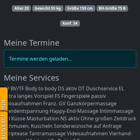
Alter
20
Gewicht
55 kg
Größe
159 cm
BH-Größe
75 B
Konf.
34
Meine Termine
Termine werden geladen...
Meine Services
69
BV/TF
Body to body
DS aktiv
DT
Duschservice
EL
Extra langes Vorspiel
FS
Fingerspiele passiv
NEWS
Fotoaufnahmen
Franz.
GV
Ganzkörpermassage
Handentspannung
Happy-End-Massage
Intimmassage
JOB-ANGEBOT
KB
Küsse
Masturbation
NS aktiv
Ohne großen Zeitdruck
Schmusen, Kuscheln
Sonderwünsche auf Anfrage
Striptease
Tantramassage
Videoaufnahmen
Vierhand-