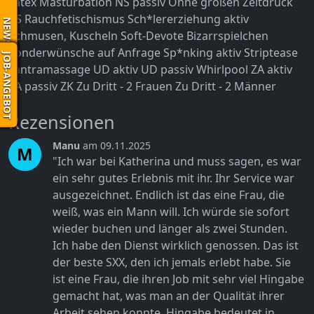
Latex
Masturbation
NS passiv
Ohne großen Zeitdruck
RS
Rauchfetischismus
Sch*lererziehung aktiv
NEWS
Schmusen, Kuscheln
Soft-Devote Bizarrspielchen
Sonderwünsche auf Anfrage
Sp*nking aktiv
Striptease
JOB-ANGEBOT
Tantramassage
UD aktiv
UD passiv
Whirlpool
ZA aktiv
ZA passiv
ZK
Zu Dritt - 2 Frauen
Zu Dritt - 2 Männer
Rezensionen
Manu
am 09.11.2025
M
"Ich war bei Katherina und muss sagen, es war
ein sehr gutes Erlebnis mit ihr. Ihr Service war
ausgezeichnet. Endlich ist das eine Frau, die
weiß, was ein Mann will. Ich würde sie sofort
wieder buchen und länger als zwei Stunden.
Ich habe den Dienst wirklich genossen. Das ist
der beste SXX, den ich jemals erlebt habe. Sie
ist eine Frau, die ihren Job mit sehr viel Hingabe
gemacht hat, was man an der Qualität ihrer
Arbeit sehen konnte. Hingabe bedeutet in