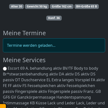
Alter
30
Gewicht
50 kg
Größe
162 cm
BH-Größe
65 B
Konf.
36
Meine Termine
Termine werden geladen...
Meine Services
Escort
69
A. behandlung aktiv
BV/TF
Body to body
Br*stwarzenbehandlung aktiv
DA aktiv
DS aktiv
DS
passiv
DT
Duschservice
EL
Extra langes Vorspiel
FA aktiv
FE
FF aktiv
FS
Fesselspielchen aktiv
Fesselspielchen
passiv
Fingerspiele aktiv
Fingerspiele passiv
Franz.
GB
GF6
GV
Ganzkörpermassage
Handentspannung
Intimmassage
KB
Küsse
Lack und Leder
Lack, Leder und