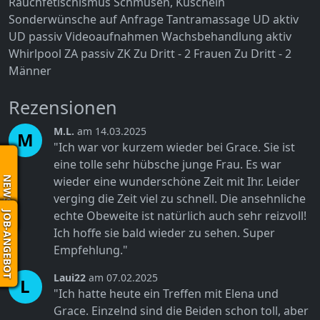
Rauchfetischismus
Schmusen, Kuscheln
Sonderwünsche auf Anfrage
Tantramassage
UD aktiv
UD passiv
Videoaufnahmen
Wachsbehandlung aktiv
Whirlpool
ZA passiv
ZK
Zu Dritt - 2 Frauen
Zu Dritt - 2
Männer
Rezensionen
M.L.
am 14.03.2025
M
"Ich war vor kurzem wieder bei Grace. Sie ist
eine tolle sehr hübsche junge Frau. Es war
wieder eine wunderschöne Zeit mit Ihr. Leider
NEWS
verging die Zeit viel zu schnell. Die ansehnliche
echte Obeweite ist natürlich auch sehr reizvoll!
JOB-ANGEBOT
Ich hoffe sie bald wieder zu sehen. Super
Empfehlung."
Laui22
am 07.02.2025
L
"Ich hatte heute ein Treffen mit Elena und
Grace. Einzelnd sind die Beiden schon toll, aber