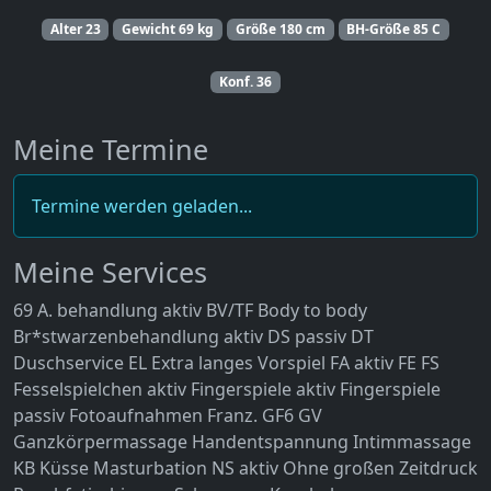
Alter
23
Gewicht
69 kg
Größe
180 cm
BH-Größe
85 C
Konf.
36
Meine Termine
Termine werden geladen...
Meine Services
69
A. behandlung aktiv
BV/TF
Body to body
Br*stwarzenbehandlung aktiv
DS passiv
DT
Duschservice
EL
Extra langes Vorspiel
FA aktiv
FE
FS
Fesselspielchen aktiv
Fingerspiele aktiv
Fingerspiele
passiv
Fotoaufnahmen
Franz.
GF6
GV
Ganzkörpermassage
Handentspannung
Intimmassage
KB
Küsse
Masturbation
NS aktiv
Ohne großen Zeitdruck