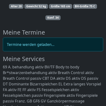
Alter
28
Gewicht
52 kg
Größe
165 cm
BH-Größe
75 C
Konf.
34
Meine Termine
Termine werden geladen...
Meine Services
69
A. behandlung aktiv
BV/TF
Body to body
Br*stwarzenbehandlung aktiv
Breath Control aktiv
Breath Control passiv
CBT
DA aktiv
DS aktiv
DS passiv
DT
Dominante Bizarrspielchen
EL
Extra langes Vorspiel
FA aktiv
FE
FF aktiv
FS
Fesselspielchen aktiv
Fesselspielchen passiv
Fingerspiele aktiv
Fingerspiele
passiv
Franz.
GB
GF6
GV
Ganzkörpermassage