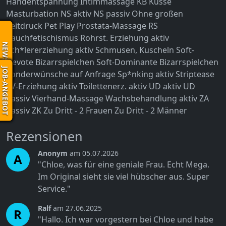
Handentspannung
Intimmassage
KB
Küsse
Masturbation
NS aktiv
NS passiv
Ohne großen
Zeitdruck
Pet Play
Prostata-Massage
RS
Rauchfetischismus
Rohrst. Erziehung aktiv
NEWS
Sch*lererziehung aktiv
Schmusen, Kuscheln
Soft-
Devote Bizarrspielchen
Soft-Dominante Bizarrspielchen
JOB-ANGEBOT
Sonderwünsche auf Anfrage
Sp*nking aktiv
Striptease
TV-Erziehung aktiv
Toilettenerz. aktiv
UD aktiv
UD
passiv
Vierhand-Massage
Wachsbehandlung aktiv
ZA
passiv
ZK
Zu Dritt - 2 Frauen
Zu Dritt - 2 Männer
Rezensionen
Anonym
am 05.07.2026
A
"Chloe, was für eine geniale Frau. Echt Mega.
Im Original sieht sie viel hübscher aus. Super
Service."
Ralf
am 27.06.2025
R
"Hallo. Ich war vorgestern bei Chloe und habe