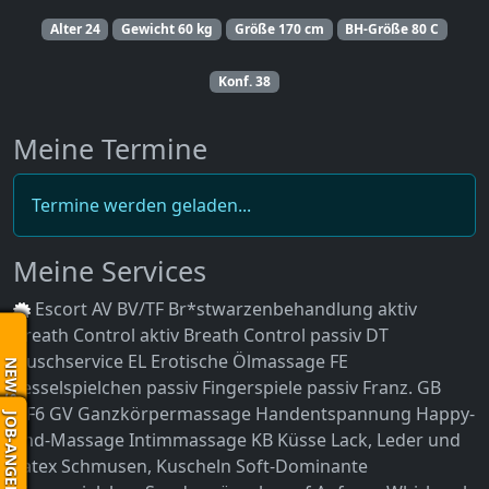
Alter
24
Gewicht
60 kg
Größe
170 cm
BH-Größe
80 C
Konf.
38
Meine Termine
Termine werden geladen...
Meine Services
Escort
AV
BV/TF
Br*stwarzenbehandlung aktiv
Breath Control aktiv
Breath Control passiv
DT
Duschservice
EL
Erotische Ölmassage
FE
NEWS
Fesselspielchen passiv
Fingerspiele passiv
Franz.
GB
GF6
GV
Ganzkörpermassage
Handentspannung
Happy-
JOB-ANGEBOT
End-Massage
Intimmassage
KB
Küsse
Lack, Leder und
Latex
Schmusen, Kuscheln
Soft-Dominante