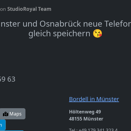
von
StudioRoyal Team
ünster und Osnabrück neue Telefo
gleich speichern 😘
59 63
Bordell in Münster
Höltenweg 49
Maps
48155 Münster
m
Tel.: +49 179 341 323 4