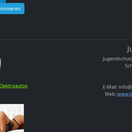
bonnieren
J
Jugendschutz
Sch
Elektroautos
E-Mail: info
Web:
www.j